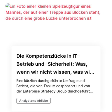
Die Kompetenzlücke in IT-
Betrieb und -Sicherheit: Was,
wenn wir nicht wissen, was wir
nicht wissen?
Eine kürzlich durchgeführte Umfrage und
Bericht, die von Tanium cosponsort und von
der Enterprise Strategy Group durchgeführt
wurden, die jetzt Teil von Omdia ist, hat Daten
Analysteneinblicke
aufgedeckt, die einige überraschend finden –
vielleicht sogar alarmierend.