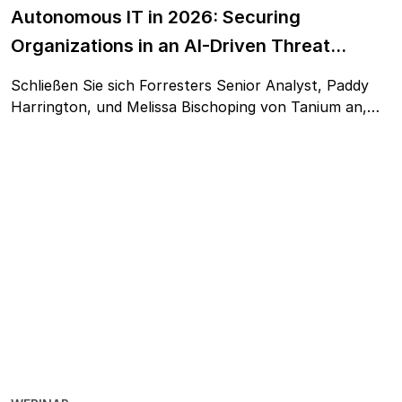
Autonomous IT in 2026: Securing
Organizations in an AI-Driven Threat
Landscape
Schließen Sie sich Forresters Senior Analyst, Paddy
Harrington, und Melissa Bischoping von Tanium an,
um einen exklusiven Einblick in die Trends,
Bedrohungen und Innovationen zu erhalten, die die
Cybersicherheitslandschaft im kommenden Jahr
definieren werden.