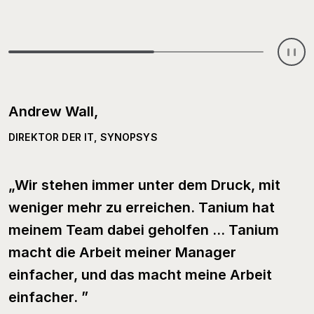
Andrew Wall,
Ian Hogan
James Thompson
DIREKTOR DER IT, SYNOPSYS
CHIEF DIGITAL INFORMATION OFFICER, NHS LEEDS UND
CYBERSECURITY ANALYST, INTERNATIONAL JUSTICE
YORK PARTNERSHIP
MISSION
„Wir stehen immer unter dem Druck, mit
„Die Fähigkeit, Tanium zu verwenden, ist
„Einige unserer Benutzer befinden sich in
weniger mehr zu erreichen. Tanium hat
für uns ein bahnbrechender und
Bereichen, in denen es schwierig ist, ins
meinem Team dabei geholfen ... Tanium
lebensrettender Faktor. ”
Büro zu kommen. Es geht also nur darum,
macht die Arbeit meiner Manager
sie mit dem Internet zu verbinden. Für sie
einfacher, und das macht meine Arbeit
ist es Magie; für mich ist es nur
50
Wochen
einfacher. ”