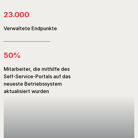
Routinearbeit. ”
Beim Aktualisieren von
23
.000
Windows-PCs gespeichert
95
%
Verwaltete Endpunkte
der Endpunkte sind
£
125
.000
vollständig verschlüsselt
und geschützt
50
%
erwartete Einsparungen
durch die Verwendung von
Mitarbeiter, die mithilfe des
Tanium
Self-Service-Portals auf das
neueste Betriebssystem
aktualisiert wurden