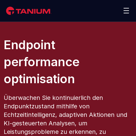
Kontakt
Demo anzeigen
Plattform
Endpoint
Lösungen
performance
Kunden
optimisation
Partner
Überwachen Sie kontinuierlich den
Endpunktzustand mithilfe von
Ressourcen
Echtzeitintelligenz, adaptiven Aktionen und
KI-gesteuerten Analysen, um
Unternehmen
Leistungsprobleme zu erkennen, zu