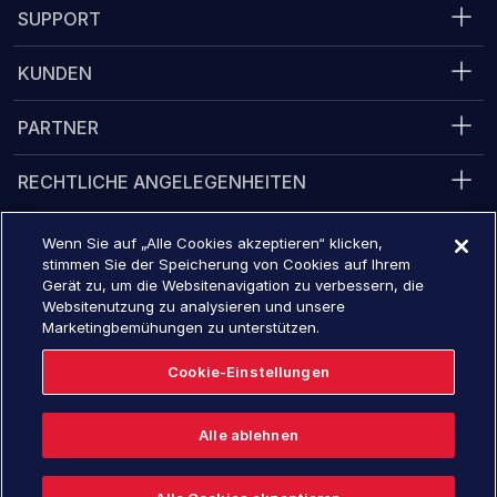
SUPPORT
KUNDEN
PARTNER
RECHTLICHE ANGELEGENHEITEN
Wenn Sie auf „Alle Cookies akzeptieren“ klicken,
stimmen Sie der Speicherung von Cookies auf Ihrem
Converge 2026
16. November - 19, 2026
Gerät zu, um die Websitenavigation zu verbessern, die
Websitenutzung zu analysieren und unsere
Jetzt registrieren
Marketingbemühungen zu unterstützen.
Cookie-Einstellungen
© 2026 Tanium Inc. Alle Rechte vorbehalten.
Alle ablehnen
Englisch