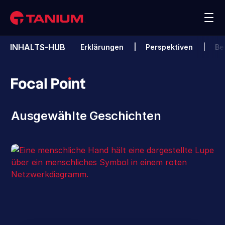
Kontakt
Demo anzeigen
INHALTS-HUB
Erklärungen
Perspektiven
Be
Plattform
Lösungen
Ausgewählte Geschichten
Kunden
Partner
Ressourcen
Unternehmen