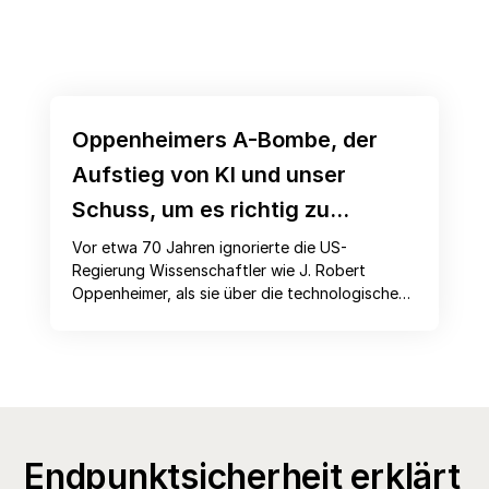
Oppenheimers A-Bombe, der
Aufstieg von KI und unser
Schuss, um es richtig zu
machen
Vor etwa 70 Jahren ignorierte die US-
Regierung Wissenschaftler wie J. Robert
Oppenheimer, als sie über die technologischen
Fortschritte sprach, die sie miterarbeiteten.
Heute haben wir mit künstlicher Intelligenz eine
neue Chance, zuzuhören. Und es lohnt sich, zu
nehmen, wie die Filme
Oppenheimer
– und
sogar
Barbie
– uns zeigen.
Endpunktsicherheit erklärt