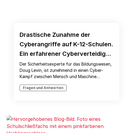
Drastische Zunahme der
Cyberangriffe auf K-12-Schulen.
Ein erfahrener Cyberverteidiger
erklärt den Grund
Der Sicherheitsexperte für das Bildungswesen,
Doug Levin, ist zunehmend in einen Cyber-
Kampf zwischen Mensch und Maschine
verwickelt, um Schulbezirke vor Ransomware-
Fragen und Antworten
Angriffen zu schützen.