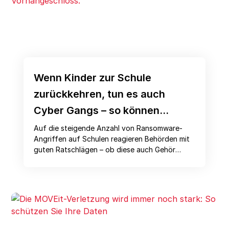
Wenn Kinder zur Schule
zurückkehren, tun es auch
Cyber Gangs – so können
Educators zurückschlagen
Auf die steigende Anzahl von Ransomware-
Angriffen auf Schulen reagieren Behörden mit
guten Ratschlägen – ob diese auch Gehör
finden, ist jedoch zweifelhaft. Das heißt, es ist
an der Zeit, zu probateren Mitteln zu greifen.